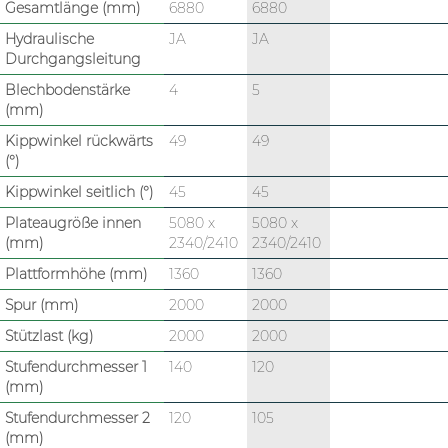
Gesamtlänge (mm)
6880
6880
Hydraulische
JA
JA
Durchgangsleitung
Blechbodenstärke
4
5
(mm)
Kippwinkel rückwärts
49
49
(°)
Kippwinkel seitlich (°)
45
45
Plateaugröße innen
5080 x
5080 x
(mm)
2340/2410
2340/2410
Plattformhöhe (mm)
1360
1360
Spur (mm)
2000
2000
Stützlast (kg)
2000
2000
Stufendurchmesser 1
140
120
(mm)
Stufendurchmesser 2
120
105
(mm)