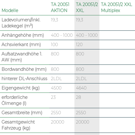
TA 20051
TA 20051/2
TA 20051/2 XXL
Modelle
AKTION
XXL
Multiplex
Ladevolumen//inkl.
19,3
19,3
Ladekegel (m³)
Anhängehöhe (mm)
400 - 1000
400 - 1000
Achsvierkant (mm)
100
120
Aufsatzwandhöhe 1.
800
800
AW (mm)
Bordwandhöhe (mm)
800
800
hinterer DL-Anschluss
2LDL
2LDL
Eigengewicht (kg)
4500
4640
erforderliche
23
28
Ölmenge (l)
Gesamtbreite (mm)
2550
2550
Gesamtgewicht
20000
20000
Fahrzeug (kg)