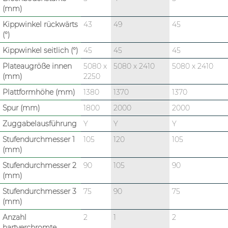
(mm)
Kippwinkel rückwärts
43
49
45
(°)
Kippwinkel seitlich (°)
45
45
45
Plateaugröße innen
5080 x
5080 x 2410
5080 x 2410
(mm)
2250
Plattformhöhe (mm)
1380
1370
1370
Spur (mm)
1800
2000
2000
Zuggabelausführung
Y
Y
Y
Stufendurchmesser 1
105
120
105
(mm)
Stufendurchmesser 2
90
105
90
(mm)
Stufendurchmesser 3
75
90
75
(mm)
Anzahl
2
1
2
hartverchromte