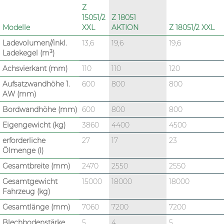
Z
15051/2
Z 18051
Modelle
XXL
AKTION
Z 18051/2 XXL
Ladevolumen//inkl.
13,6
19,6
19,6
Ladekegel (m³)
Achsvierkant (mm)
110
110
120
Aufsatzwandhöhe 1.
600
800
800
AW (mm)
Bordwandhöhe (mm)
600
800
800
Eigengewicht (kg)
3860
4400
4500
erforderliche
27
17
23
Ölmenge (l)
Gesamtbreite (mm)
2470
2550
2550
Gesamtgewicht
15000
18000
18000
Fahrzeug (kg)
Gesamtlänge (mm)
7060
7200
7200
Blechbodenstärke
5
4
5