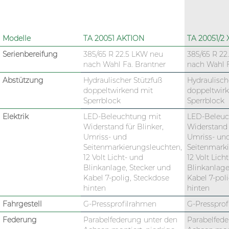
Modelle
TA 20051 AKTION
TA 20051/2 
Serienbereifung
385/65 R 22.5 LKW neu
385/65 R 22
nach Wahl Fa. Brantner
nach Wahl F
Abstützung
Hydraulischer Stützfuß
Hydraulisch
doppeltwirkend mit
doppeltwir
Sperrblock
Sperrblock
Elektrik
LED-Beleuchtung mit
LED-Beleuc
Widerstand für Blinker,
Widerstand f
Umriss- und
Umriss- un
Seitenmarkierungsleuchten,
Seitenmarki
12 Volt Licht- und
12 Volt Lich
Blinkanlage, Stecker und
Blinkanlage
Kabel 7-polig, Steckdose
Kabel 7-pol
hinten
hinten
Fahrgestell
G-Pressprofilrahmen
G-Presspro
Federung
Parabelfederung unter den
Parabelfede