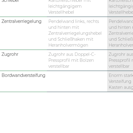
Schieber
Kartoffelschieber mit
Kartoffelsch
leichtgängigem
leichtgäng
Verstellhebel
Verstellhebe
Zentralverriegelung
Pendelwand links, rechts
Pendelwand 
und hinten mit
und hinten 
Zentralverriegelungshebel
Zentralverr
und Schließhaken mit
und Schlie
Heranholvermögen
Heranholv
Zugrohr
Zugrohr aus Doppel-C-
Zugrohr au
Pressprofil mit Bolzen
Pressprofil
verstellbar
verstellbar
Bordwandversteifung
Enorm star
Versteifung 
Kasten ausg