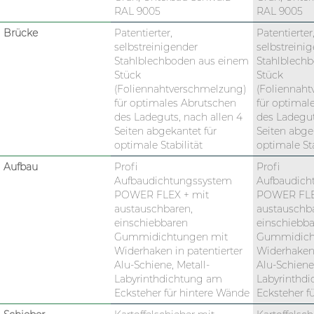
RAL 9005
RAL 9005
Brücke
Patentierter,
Patentierter
selbstreinigender
selbstreini
Stahlblechboden aus einem
Stahlblech
Stück
Stück
(Foliennahtverschmelzung)
(Foliennah
für optimales Abrutschen
für optimal
des Ladeguts, nach allen 4
des Ladegut
Seiten abgekantet für
Seiten abge
optimale Stabilität
optimale Sta
Aufbau
Profi
Profi
Aufbaudichtungssystem
Aufbaudich
POWER FLEX + mit
POWER FLE
austauschbaren,
austauschb
einschiebbaren
einschiebb
Gummidichtungen mit
Gummidich
Widerhaken in patentierter
Widerhaken 
Alu-Schiene, Metall-
Alu-Schiene,
Labyrinthdichtung am
Labyrinthd
Ecksteher für hintere Wände
Ecksteher f