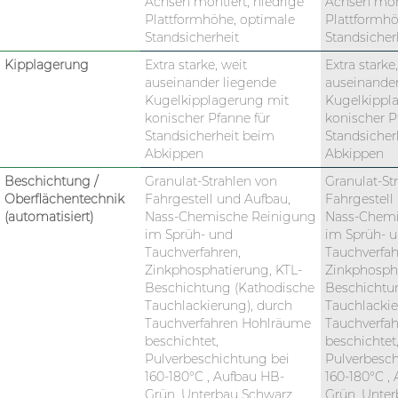
Achsen montiert, niedrige
Achsen mont
Plattformhöhe, optimale
Plattformhö
Standsicherheit
Standsicher
Kipplagerung
Extra starke, weit
Extra starke
auseinander liegende
auseinander
Kugelkipplagerung mit
Kugelkippl
konischer Pfanne für
konischer P
Standsicherheit beim
Standsicher
Abkippen
Abkippen
Beschichtung /
Granulat-Strahlen von
Granulat-St
Oberflächentechnik
Fahrgestell und Aufbau,
Fahrgestell
(automatisiert)
Nass-Chemische Reinigung
Nass-Chemi
im Sprüh- und
im Sprüh- 
Tauchverfahren,
Tauchverfah
Zinkphosphatierung, KTL-
Zinkphospha
Beschichtung (Kathodische
Beschichtu
Tauchlackierung), durch
Tauchlackie
Tauchverfahren Hohlräume
Tauchverfa
beschichtet,
beschichtet
Pulverbeschichtung bei
Pulverbesch
160-180°C , Aufbau HB-
160-180°C ,
Grün, Unterbau Schwarz
Grün, Unte