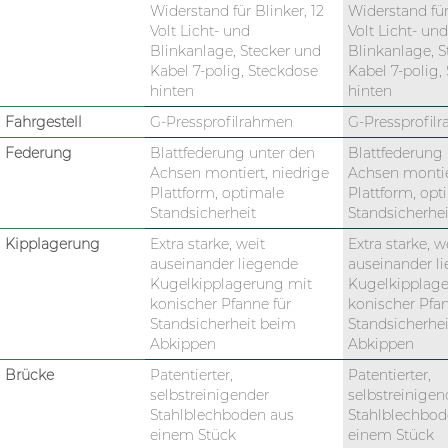
Widerstand für Blinker, 12
Widerstand für
Volt Licht- und
Volt Licht- und
Blinkanlage, Stecker und
Blinkanlage, S
Kabel 7-polig, Steckdose
Kabel 7-polig,
hinten
hinten
Fahrgestell
G-Pressprofilrahmen
G-Pressprofil
Federung
Blattfederung unter den
Blattfederung
Achsen montiert, niedrige
Achsen montie
Plattform, optimale
Plattform, opt
Standsicherheit
Standsicherhei
Kipplagerung
Extra starke, weit
Extra starke, w
auseinander liegende
auseinander l
Kugelkipplagerung mit
Kugelkipplag
konischer Pfanne für
konischer Pfan
Standsicherheit beim
Standsicherhe
Abkippen
Abkippen
Brücke
Patentierter,
Patentierter,
selbstreinigender
selbstreinigen
Stahlblechboden aus
Stahlblechbod
einem Stück
einem Stück