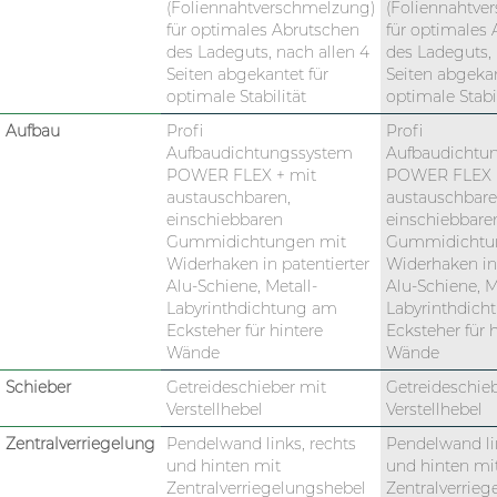
(Foliennahtverschmelzung)
(Foliennahtve
für optimales Abrutschen
für optimales
des Ladeguts, nach allen 4
des Ladeguts, 
Seiten abgekantet für
Seiten abgekan
optimale Stabilität
optimale Stabil
Aufbau
Profi
Profi
Aufbaudichtungssystem
Aufbaudichtu
POWER FLEX + mit
POWER FLEX 
austauschbaren,
austauschbare
einschiebbaren
einschiebbare
Gummidichtungen mit
Gummidichtu
Widerhaken in patentierter
Widerhaken in 
Alu-Schiene, Metall-
Alu-Schiene, M
Labyrinthdichtung am
Labyrinthdic
Ecksteher für hintere
Ecksteher für 
Wände
Wände
Schieber
Getreideschieber mit
Getreideschie
Verstellhebel
Verstellhebel
Zentralverriegelung
Pendelwand links, rechts
Pendelwand lin
und hinten mit
und hinten mi
Zentralverriegelungshebel
Zentralverrie