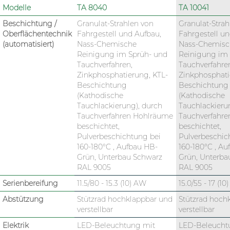
Modelle
TA 8040
TA 10041
Beschichtung /
Granulat-Strahlen von
Granulat-Strah
Oberflächentechnik
Fahrgestell und Aufbau,
Fahrgestell un
(automatisiert)
Nass-Chemische
Nass-Chemisc
Reinigung im Sprüh- und
Reinigung im 
Tauchverfahren,
Tauchverfahre
Zinkphosphatierung, KTL-
Zinkphosphati
Beschichtung
Beschichtung
(Kathodische
(Kathodische
Tauchlackierung), durch
Tauchlackieru
Tauchverfahren Hohlräume
Tauchverfahr
beschichtet,
beschichtet,
Pulverbeschichtung bei
Pulverbeschic
160-180°C , Aufbau HB-
160-180°C , Au
Grün, Unterbau Schwarz
Grün, Unterba
RAL 9005
RAL 9005
Serienbereifung
11.5/80 - 15.3 (10) AW
15.0/55 - 17 (1
Abstützung
Stützrad hochklappbar und
Stützrad hoch
verstellbar
verstellbar
Elektrik
LED-Beleuchtung mit
LED-Beleucht