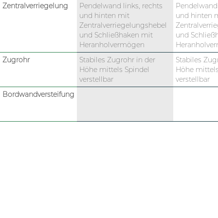
Zentralverriegelung
Pendelwand links, rechts
Pendelwand l
und hinten mit
und hinten 
Zentralverriegelungshebel
Zentralverri
und Schließhaken mit
und Schließ
Heranholvermögen
Heranholve
Zugrohr
Stabiles Zugrohr in der
Stabiles Zug
Höhe mittels Spindel
Höhe mittels
verstellbar
verstellbar
Bordwandversteifung