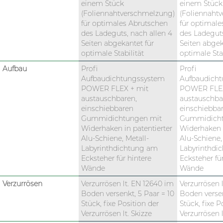
einem Stück
einem Stück
(Foliennahtverschmelzung)
(Foliennaht
für optimales Abrutschen
für optimale
des Ladeguts, nach allen 4
des Ladeguts
Seiten abgekantet für
Seiten abgek
optimale Stabilität
optimale Stab
Aufbau
Profi
Profi
Aufbaudichtungssystem
Aufbaudich
POWER FLEX + mit
POWER FLEX
austauschbaren,
austauschba
einschiebbaren
einschiebba
Gummidichtungen mit
Gummidicht
Widerhaken in patentierter
Widerhaken i
Alu-Schiene, Metall-
Alu-Schiene,
Labyrinthdichtung am
Labyrinthdi
Ecksteher für hintere
Ecksteher fü
Wände
Wände
Verzurrösen
Verzurrösen lt. EN 12640 im
Verzurrösen 
Boden versenkt, 5 Paar = 10
Boden versen
Stück, fixe Position der
Stück, fixe P
Verzurrösen lt. Skizze
Verzurrösen l