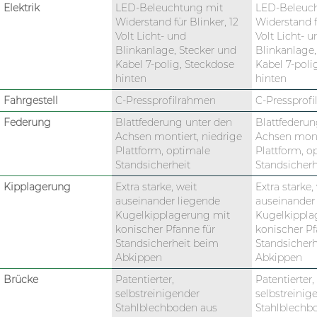
Elektrik
LED-Beleuchtung mit
LED-Beleuc
Widerstand für Blinker, 12
Widerstand fü
Volt Licht- und
Volt Licht- u
Blinkanlage, Stecker und
Blinkanlage,
Kabel 7-polig, Steckdose
Kabel 7-poli
hinten
hinten
Fahrgestell
C-Pressprofilrahmen
C-Pressprof
Federung
Blattfederung unter den
Blattfederun
Achsen montiert, niedrige
Achsen monti
Plattform, optimale
Plattform, o
Standsicherheit
Standsicherh
Kipplagerung
Extra starke, weit
Extra starke,
auseinander liegende
auseinander
Kugelkipplagerung mit
Kugelkippla
konischer Pfanne für
konischer Pf
Standsicherheit beim
Standsicher
Abkippen
Abkippen
Brücke
Patentierter,
Patentierter,
selbstreinigender
selbstreinig
Stahlblechboden aus
Stahlblechb