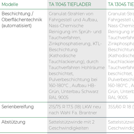
Modelle
TA 11045 TIEFLADER
TA 13045 T
Beschichtung /
Granulat-Strahlen von
Granulat-Str
Oberflächentechnik
Fahrgestell und Aufbau,
Fahrgestell 
(automatisiert)
Nass-Chemische
Nass-Chemi
Reinigung im Sprüh- und
Reinigung i
Tauchverfahren,
Tauchverfahr
Zinkphosphatierung, KTL-
Zinkphospha
Beschichtung
Beschichtu
(Kathodische
(Kathodisch
Tauchlackierung), durch
Tauchlackier
Tauchverfahren Hohlräume
Tauchverfah
beschichtet,
beschichtet,
Pulverbeschichtung bei
Pulverbesch
160-180°C , Aufbau HB-
160-180°C , 
Grün, Unterbau Schwarz
Grün, Unter
RAL 9005
RAL 9005
Serienbereifung
215/75 R 17.5 (18) LKW neu
355/60 R 18 
nach Wahl Fa. Brantner
Abstützung
Sattelstützwinde mit 2
Sattelstützw
Geschwindigkeiten
Geschwindig