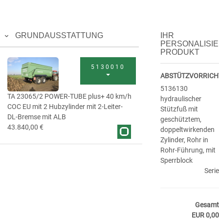
GRUNDAUSSTATTUNG
IHR
PERSONALISI
PRODUKT
5130010
ABSTÜTZVORRIC
5136130
TA 23065/2 POWER-TUBE plus+ 40 km/h
hydraulischer
COC EU mit 2 Hubzylinder mit 2-Leiter-
Stützfuß mit
DL-Bremse mit ALB
geschütztem,
43.840,00 €
doppeltwirkenden
Zylinder, Rohr in
Rohr-Führung, mit
Sperrblock
Serie
Gesamt
EUR 0,00